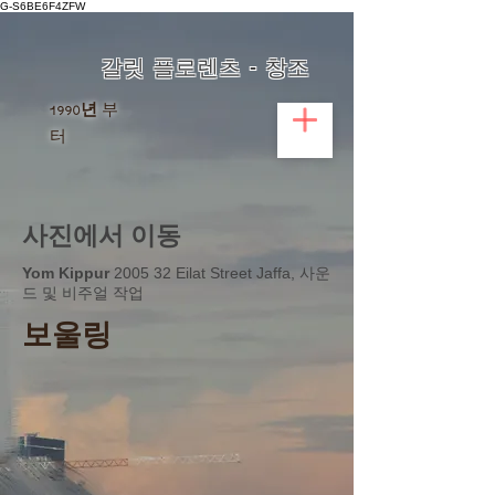
G-S6BE6F4ZFW
갈릿 플로렌츠 - 창조
1990년
부
터
사진에서 이동
Yom Kippur
2005 32 Eilat Street Jaffa, 사운
드 및 비주얼 작업
보울링